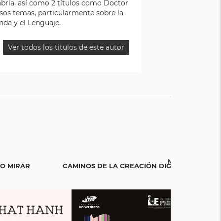
abria, así como 2 títulos como Doctor
rsos temas, particularmente sobre la
nda y el Lenguaje.
Ver todos los titulos de este autor
MEMENTO MORI
O MIRAR
CAMINOS DE LA CREACIÓN DIGITAL