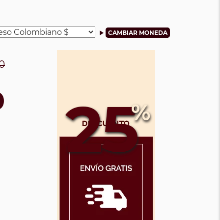
0
0
25
%