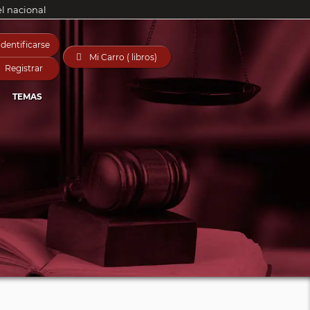
el nacional
Identificarse

Mi Carro ( libros)
Registrar
TEMAS