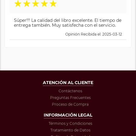
★
★
★
★
★
Súper!!! La calidad del libro excelente. El tiempo de
entrega también. Muy satisfecha con el servicio.
Opinión Recibida el: 2025-03-12
ATENCIÓN AL CLIENTE
Contáctenos
Preguntas Frecuentes
Proceso de Compra
INFORMACIÓN LEGAL
Términos y Condiciones
Tratamiento de Datos