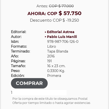
Antes:
COP
$ 77.000
$ 57.750
AHORA:
COP
Descuento
COP $ -19.250
Editorial:
Editorial Astrea
Autor:
Pablo Luis Manili
Isbn:
978-987-706-126-0
Formato:
Libro
Terminado:
Tapa Blanda
Año:
2016
Páginas:
191
Tamaño:
16 x 23 cm.
Peso:
0.3300 Kg.
Edición:
Primera
Por la compra de este título te obsequiamos Postal.
Oferta por tiempo limitado o hasta agotar existencias