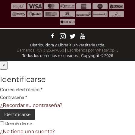
Distribuidora y Librería Universitaria Ltda.
Llámanos: +57 3125347050
|
Escríbenos por WhatsApp:
Todos los derechos reservados - Copyright © 2026
×
Identificarse
Correo electrónico
*
Contraseña
*
¿Recordar su contraseña?
Identificarse
Recuérdeme
¿No tiene una cuenta?