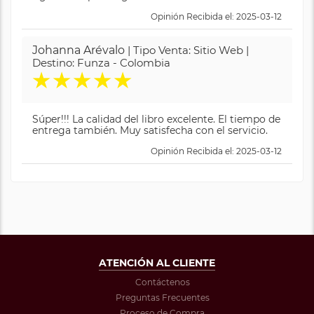
Opinión Recibida el: 2025-03-12
Johanna Arévalo
| Tipo Venta: Sitio Web |
Destino: Funza - Colombia
★
★
★
★
★
Súper!!! La calidad del libro excelente. El tiempo de
entrega también. Muy satisfecha con el servicio.
Opinión Recibida el: 2025-03-12
ATENCIÓN AL CLIENTE
Contáctenos
Preguntas Frecuentes
Proceso de Compra