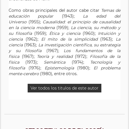
Como obras principales del autor cabe citar
Temas de
educación popular
(1943);
La edad del
Universo
(1955);
Causalidad: el principio de causalidad
en la ciencia moderna
(1959);
La ciencia, su método y
su filosofía
(1959);
Ética y ciencia
(1960);
Intuición y
ciencia
(1962);
El mito de la simplicidad
(1963);
La
ciencia
(1963);
La investigación científica, su estrategia
y su filosofía
(1967);
Los fundamentos de la
física
(1967);
Teoría y realidad
(1972);
Filosofía de la
física
(1973);
Semántica
(1974);
Tecnología y
filosofía
(1976);
Epistemología
(1980);
El problema
mente-cerebro
(1980), entre otros.
Ver todos los titulos de este autor