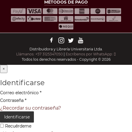
MÉTODOS DE PAGO
Distribuidora y Librería Universitaria Ltda.
Llámanos: +57 3125347050
|
Escríbenos por WhatsApp:
Todos los derechos reservados - Copyright © 2026
×
Identificarse
Correo electrónico
*
Contraseña
*
¿Recordar su contraseña?
Identificarse
Recuérdeme