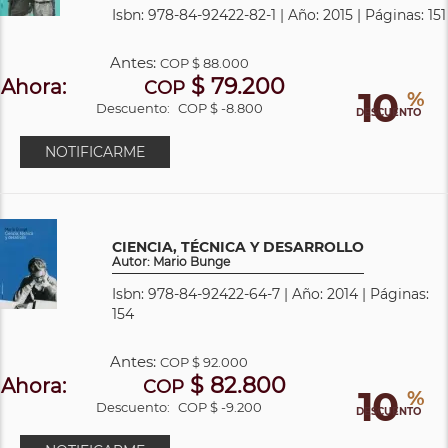
Isbn: 978-84-92422-82-1 | Año: 2015 | Páginas: 151
Antes:
COP
$ 88.000
$ 79.200
Ahora:
COP
10
%
Descuento:
COP $ -8.800
DESCUENTO
NOTIFICARME
CIENCIA, TÉCNICA Y DESARROLLO
Autor: Mario Bunge
Isbn: 978-84-92422-64-7 | Año: 2014 | Páginas:
154
Antes:
COP
$ 92.000
$ 82.800
Ahora:
COP
10
%
Descuento:
COP $ -9.200
DESCUENTO