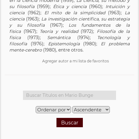
en la ciencia moderna
(1959);
La ciencia, su método y
su filosofía
(1959);
Ética y ciencia
(1960);
Intuición y
ciencia
(1962);
El mito de la simplicidad
(1963);
La
ciencia
(1963);
La investigación científica, su estrategia
y su filosofía
(1967);
Los fundamentos de la
física
(1967);
Teoría y realidad
(1972);
Filosofía de la
física
(1973);
Semántica
(1974);
Tecnología y
filosofía
(1976);
Epistemología
(1980);
El problema
mente-cerebro
(1980), entre otros.
Agregar autor a mi lista de favoritos
Buscar