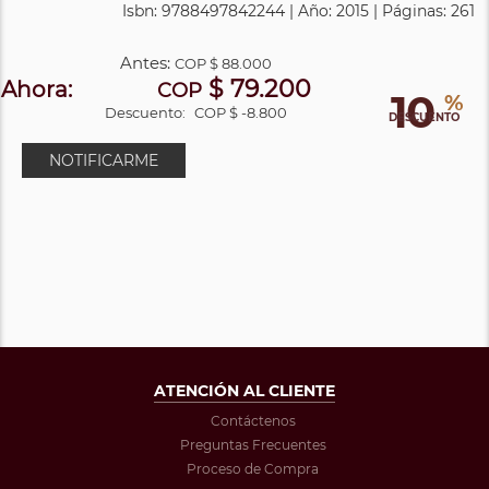
Isbn: 9788497842244 | Año: 2015 | Páginas: 261
Antes:
COP
$ 88.000
$ 79.200
Ahora:
COP
10
%
Descuento:
COP $ -8.800
DESCUENTO
NOTIFICARME
ATENCIÓN AL CLIENTE
Contáctenos
Preguntas Frecuentes
Proceso de Compra