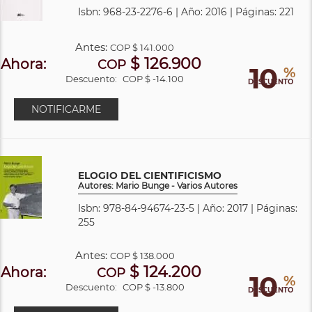
Isbn: 968-23-2276-6 | Año: 2016 | Páginas: 221
Antes:
COP
$ 141.000
$ 126.900
Ahora:
COP
10
%
Descuento:
COP $ -14.100
DESCUENTO
NOTIFICARME
ELOGIO DEL CIENTIFICISMO
Autores: Mario Bunge - Varios Autores
Isbn: 978-84-94674-23-5 | Año: 2017 | Páginas:
255
Antes:
COP
$ 138.000
$ 124.200
Ahora:
COP
10
%
Descuento:
COP $ -13.800
DESCUENTO