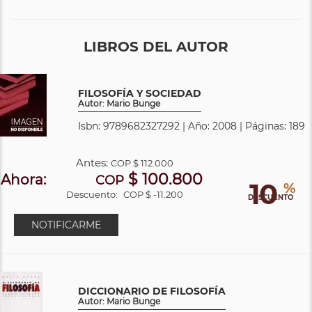
LIBROS DEL AUTOR
FILOSOFÍA Y SOCIEDAD
Autor: Mario Bunge
Isbn: 9789682327292 | Año: 2008 | Páginas: 189
Antes:
COP
$ 112.000
$ 100.800
Ahora:
COP
10
%
Descuento:
COP $ -11.200
DESCUENTO
NOTIFICARME
DICCIONARIO DE FILOSOFÍA
Autor: Mario Bunge