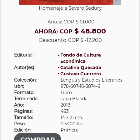
Homenaje a Severo Sadury
Antes:
COP
$ 61.000
$ 48.800
AHORA:
COP
Descuento
COP $ -12.200
Editorial:
Fondo de Cultura
Económica
Autor(es):
Catalina Quesada
Gustavo Guerrero
Colección:
Lengua y Estudios Literarios
Isbn:
978-607-16-5874-6
Formato:
Libro
Terminado:
Tapa Blanda
Año:
2018
Páginas:
463
Tamaño:
14 x 21 cm.
Peso:
0.5400 Kg.
Edición:
Primera