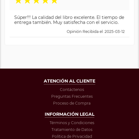
★
★
★
★
★
Súper!!! La calidad del libro excelente. El tiempo de
entrega también. Muy satisfecha con el servicio.
Opinión Recibida el: 2025-03-12
ATENCIÓN AL CLIENTE
Contáctenos
Preguntas Frecuentes
Proceso de Compra
INFORMACIÓN LEGAL
Términos y Condiciones
Tratamiento de Datos
Política de Privacidad