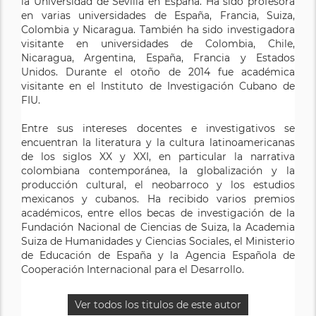
la Universidad de Sevilla en España. Ha sido profesora
Lengua y Literatura Inglesa en la Universidad de
en varias universidades de España, Francia, Suiza,
Cambridge, y se doctoró en Historia y Teoría Literaria
Colombia y Nicaragua. También ha sido investigadora
en l´Ecole des Hautes Etudes en Sciencies Sociales en
visitante en universidades de Colombia, Chile,
París. Es profesor de Literaturas Hispánicas Modernas
Nicaragua, Argentina, España, Francia y Estados
en la Universidad Jules Verne en Amiens, Francia, país
Unidos. Durante el otoño de 2014 fue académica
en el que vive. Es también consejero literario para la
visitante en el Instituto de Investigación Cubano de
lengua española en un importante grupo editorial
FIU.
francés, y crítico y cronista literario en prensa
latinoamericana y española.
Entre sus intereses docentes e investigativos se
encuentran la literatura y la cultura latinoamericanas
Ha publicado los libros de ensayo La estrategia
de los siglos XX y XXI, en particular la narrativa
neobarroca (Barcelona, 1987), Itinerarios (Caracas,
colombiana contemporánea, la globalización y la
1997), Teorías de la Lírica (México, 1998) y La religión del
producción cultural, el neobarroco y los estudios
vacío y otros ensayos (México, 2002), obra finalista del
mexicanos y cubanos. Ha recibido varios premios
Premio Bartolomé March de Crítica Literaria en 2003.
académicos, entre ellos becas de investigación de la
Es colaborador habitual de las revistas Letras Libres,
Fundación Nacional de Ciencias de Suiza, la Academia
Cuadernos Hispanoamericanos y Encuentro de la
Suiza de Humanidades y Ciencias Sociales, el Ministerio
cultura cubana. Como poeta, ha publicado
de Educación de España y la Agencia Española de
recientemente Círculo del adiós (Madrid, 2006).
Cooperación Internacional para el Desarrollo.
Ver todos los titulos de este autor
Ver todos los titulos de este autor