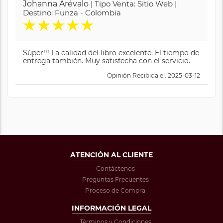
Johanna Arévalo
| Tipo Venta: Sitio Web |
Destino: Funza - Colombia
★
★
★
★
★
Súper!!! La calidad del libro excelente. El tiempo de
entrega también. Muy satisfecha con el servicio.
Opinión Recibida el: 2025-03-12
ATENCIÓN AL CLIENTE
Contáctenos
Preguntas Frecuentes
Proceso de Compra
INFORMACIÓN LEGAL
Términos y Condiciones