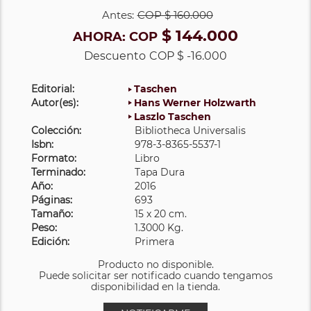
Antes:
COP
$ 160.000
$ 144.000
AHORA:
COP
Descuento
COP $ -16.000
Editorial:
Taschen
Autor(es):
Hans Werner Holzwarth
Laszlo Taschen
Colección:
Bibliotheca Universalis
Isbn:
978-3-8365-5537-1
Formato:
Libro
Terminado:
Tapa Dura
Año:
2016
Páginas:
693
Tamaño:
15 x 20 cm.
Peso:
1.3000 Kg.
Edición:
Primera
Producto no disponible.
Puede solicitar ser notificado cuando tengamos
disponibilidad en la tienda.