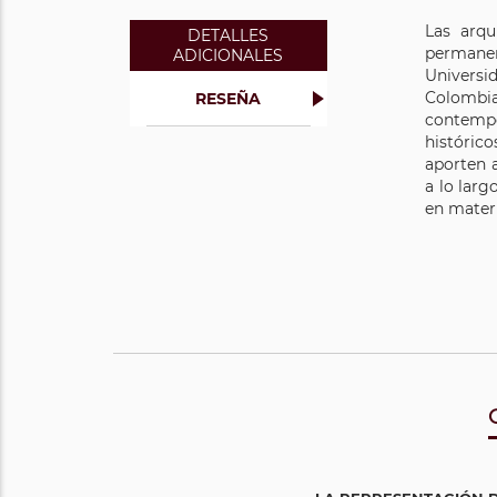
Las arqu
DETALLES
permanen
ADICIONALES
Universid
Colombi
RESEÑA
contempo
históric
aporten a
a lo lar
en mater