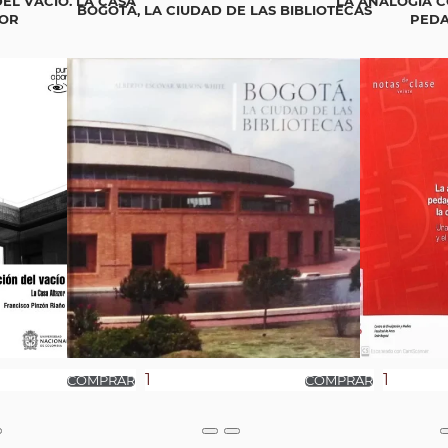
EL VACÍO. LA CASA
LA ANALOGÍA 
BOGOTÁ, LA CIUDAD DE LAS BIBLIOTECAS
OR
PEDA