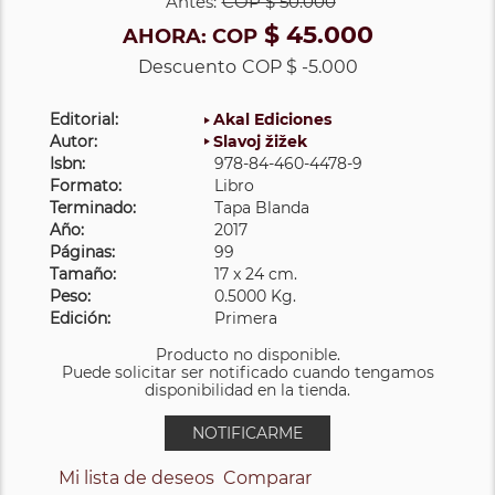
Antes:
COP
$ 50.000
$ 45.000
AHORA:
COP
Descuento
COP $ -5.000
Editorial:
Akal Ediciones
Autor:
Slavoj žižek
Isbn:
978-84-460-4478-9
Formato:
Libro
Terminado:
Tapa Blanda
Año:
2017
Páginas:
99
Tamaño:
17 x 24 cm.
Peso:
0.5000 Kg.
Edición:
Primera
Producto no disponible.
Puede solicitar ser notificado cuando tengamos
disponibilidad en la tienda.
NOTIFICARME
Mi lista de deseos
Comparar