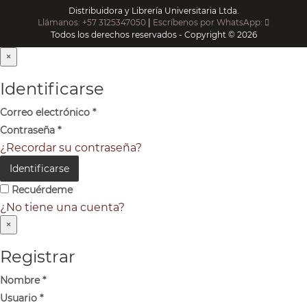
Distribuidora y Librería Universitaria Ltda.
Llámanos: +57 3125347050
|
Escríbenos por WhatsApp:
Todos los derechos reservados - Copyright © 2026
×
Identificarse
Correo electrónico
*
Contraseña
*
¿Recordar su contraseña?
Identificarse
Recuérdeme
¿No tiene una cuenta?
×
Registrar
Nombre
*
Usuario
*