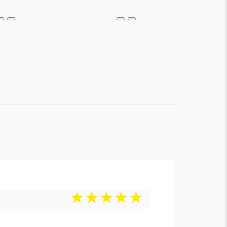
★
★
★
★
★