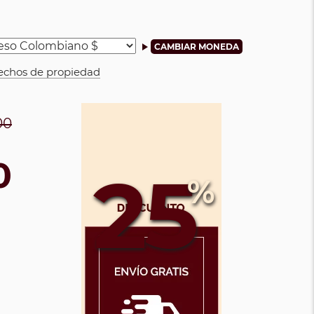
rechos de propiedad
00
0
25
%