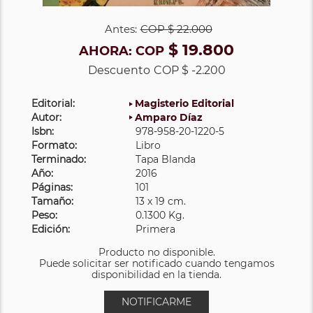
Antes:
COP
$ 22.000
$ 19.800
AHORA:
COP
Descuento
COP $ -2.200
Editorial:
Magisterio Editorial
Autor:
Amparo Díaz
Isbn:
978-958-20-1220-5
Formato:
Libro
Terminado:
Tapa Blanda
Año:
2016
Páginas:
101
Tamaño:
13 x 19 cm.
Peso:
0.1300 Kg.
Edición:
Primera
Producto no disponible.
Puede solicitar ser notificado cuando tengamos
disponibilidad en la tienda.
NOTIFICARME