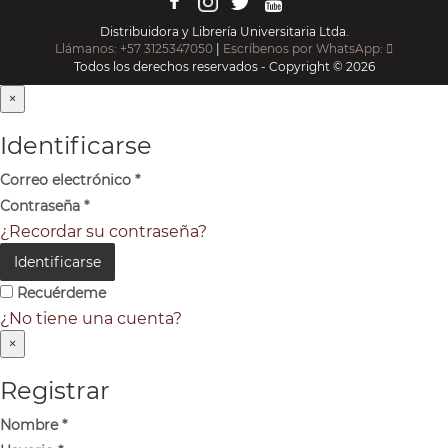
Distribuidora y Librería Universitaria Ltda.
Llámanos: +57 3125347050
|
Escríbenos por WhatsApp:
Todos los derechos reservados - Copyright © 2026
×
Identificarse
Correo electrónico
*
Contraseña
*
¿Recordar su contraseña?
Identificarse
Recuérdeme
¿No tiene una cuenta?
×
Registrar
Nombre
*