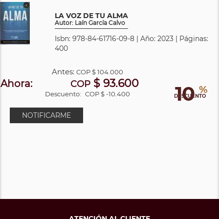
LA VOZ DE TU ALMA
Autor: Laín García Calvo
Isbn: 978-84-61716-09-8 | Año: 2023 | Páginas:
400
Antes:
COP
$ 104.000
$ 93.600
Ahora:
COP
10
%
Descuento:
COP $ -10.400
DESCUENTO
NOTIFICARME
ATENCIÓN AL CLIENTE