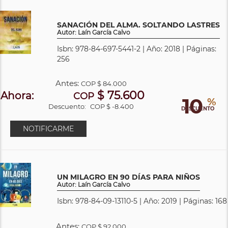
SANACIÓN DEL ALMA. SOLTANDO LASTRES
Autor: Laín García Calvo
Isbn: 978-84-697-5441-2 | Año: 2018 | Páginas:
256
Antes:
COP
$ 84.000
$ 75.600
Ahora:
COP
10
%
Descuento:
COP $ -8.400
DESCUENTO
NOTIFICARME
UN MILAGRO EN 90 DÍAS PARA NIÑOS
Autor: Laín García Calvo
Isbn: 978-84-09-13110-5 | Año: 2019 | Páginas: 168
Antes:
COP
$ 92.000