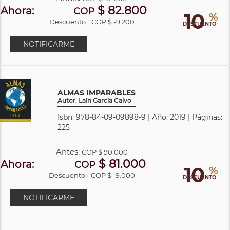
$ 82.800
Ahora:
COP
10
%
Descuento:
COP $ -9.200
DESCUENTO
NOTIFICARME
ALMAS IMPARABLES
Autor: Laín García Calvo
Isbn: 978-84-09-09898-9 | Año: 2019 | Páginas:
225
Antes:
COP
$ 90.000
$ 81.000
Ahora:
COP
10
%
Descuento:
COP $ -9.000
DESCUENTO
NOTIFICARME