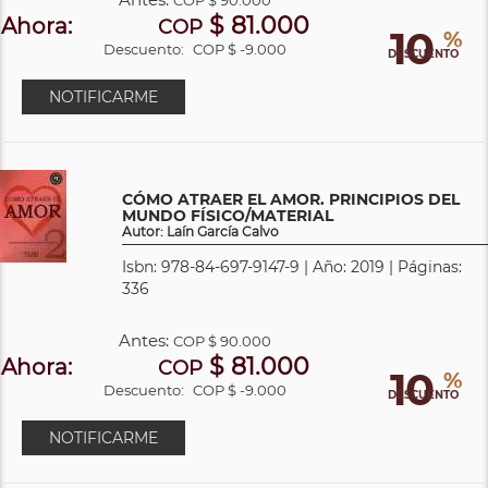
$ 81.000
Ahora:
COP
10
%
Descuento:
COP $ -9.000
DESCUENTO
NOTIFICARME
CÓMO ATRAER EL AMOR. PRINCIPIOS DEL
MUNDO FÍSICO/MATERIAL
Autor: Laín García Calvo
Isbn: 978-84-697-9147-9 | Año: 2019 | Páginas:
336
Antes:
COP
$ 90.000
$ 81.000
Ahora:
COP
10
%
Descuento:
COP $ -9.000
DESCUENTO
NOTIFICARME