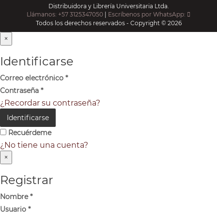
Distribuidora y Librería Universitaria Ltda.
Llámanos: +57 3125347050
|
Escríbenos por WhatsApp:
Todos los derechos reservados - Copyright © 2026
×
Identificarse
Correo electrónico
*
Contraseña
*
¿Recordar su contraseña?
Identificarse
Recuérdeme
¿No tiene una cuenta?
×
Registrar
Nombre
*
Usuario
*