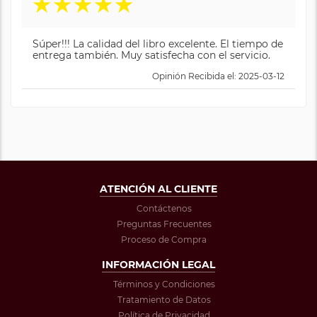
★
★
★
★
★
Súper!!! La calidad del libro excelente. El tiempo de
entrega también. Muy satisfecha con el servicio.
Opinión Recibida el: 2025-03-12
ATENCIÓN AL CLIENTE
Contáctenos
Preguntas Frecuentes
Proceso de Compra
INFORMACIÓN LEGAL
Términos y Condiciones
Tratamiento de Datos
Política de Privacidad