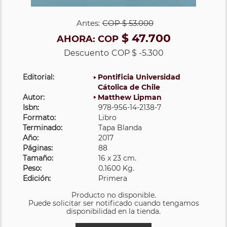
Antes:
COP
$ 53.000
$ 47.700
AHORA:
COP
Descuento
COP $ -5.300
Editorial:
Pontificia Universidad
Cátolica de Chile
Autor:
Matthew Lipman
Isbn:
978-956-14-2138-7
Formato:
Libro
Terminado:
Tapa Blanda
Año:
2017
Páginas:
88
Tamaño:
16 x 23 cm.
Peso:
0.1600 Kg.
Edición:
Primera
Producto no disponible.
Puede solicitar ser notificado cuando tengamos
disponibilidad en la tienda.