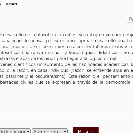
 LIPMAN
n el desarrollo de la filosofía para niños. Su trabajo tuvo como 
 capacidad de pensar por sí mismo. Lipman desarrolló una teor
ra: creación de un pensamiento racional y talleres creativos a t
losóficas ('narrativa manual') y libros ('guías didácticas'). Su 
tra las etapas de los niños para llegar a la lógica formal.
venes científicos un aumento de las habilidades académicas, la
co, o la razón, en cada individuo ('razón' se entiende aquí en 
s pasiones y el oscurantismo). Esta razón o el pensamiento re
ibertades civiles que se expresan a través de la democracia
Buscar