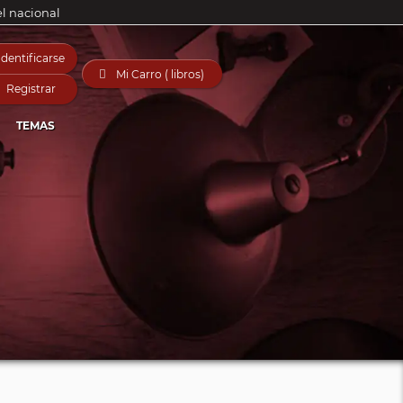
el nacional
Identificarse

Mi Carro ( libros)
Registrar
TEMAS