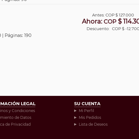
Antes:
COP
$ 127.000
Ahora:
$ 114.3
COP
Descuento:
COP $ -12.70
 | Páginas: 190
RMACIÓN LEGAL
SU CUENTA
inos y Condiciones
Mi Perfil
amiento de Datos
Mis Pedidos
ica de Privacidad
Lista de Deseos