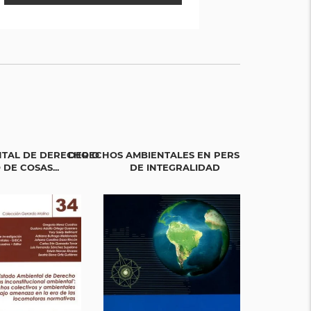
NTAL DE DERECHO O
DERECHOS AMBIENTALES EN PERSPECTIVA
CRISIS AM
DE COSAS...
DE INTEGRALIDAD
D