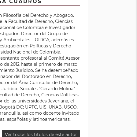
SA CUADROS
n Filosofía del Derecho y Abogado.
de la Facultad de Derecho, Ciencias
 Nacional de Colombia e Investigador
estigador, Director del Grupo de
 y Ambientales – GIDCA, además es
estigación en Políticas y Derecho
sidad Nacional de Colombia.
entante profesoral al Comité Asesor
o de 2012 hasta el primero de marzo
samiento Jurídico. Se ha desempeñado
nador del Doctorado en Derecho,
ctor del Área Curricular de Derecho,
s Jurídico-Sociales “Gerardo Molina” –
ultad de Derecho, Ciencias Políticas
r de las universidades Javeriana, el
n Bogotá DC; UPTC, UIS, UNAB, USCO,
rranquilla, así como docente invitado
as, españolas y latinoamericanas.
Ver todos los titulos de este autor