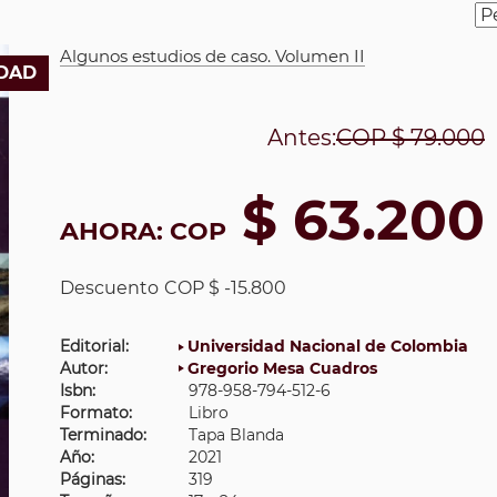
Algunos estudios de caso. Volumen II
DAD
Antes:
COP
$ 79.000
$ 63.200
AHORA:
COP
Descuento
COP $ -15.800
Editorial:
Universidad Nacional de Colombia
Autor:
Gregorio Mesa Cuadros
Isbn:
978-958-794-512-6
Formato:
Libro
Terminado:
Tapa Blanda
Año:
2021
Páginas:
319