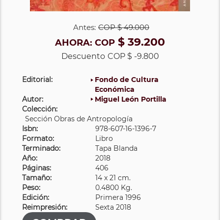
Antes:
COP
$ 49.000
$ 39.200
AHORA:
COP
Descuento
COP $ -9.800
Editorial:
Fondo de Cultura
Económica
Autor:
Miguel León Portilla
Colección:
Sección Obras de Antropología
Isbn:
978-607-16-1396-7
Formato:
Libro
Terminado:
Tapa Blanda
Año:
2018
Páginas:
406
Tamaño:
14 x 21 cm.
Peso:
0.4800 Kg.
Edición:
Primera 1996
Reimpresión:
Sexta 2018