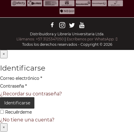
Distribuidora y Librería Universitaria Ltda.
Llámanos: +57 3125347050
|
Escríbenos por WhatsApp:
Todos los derechos reservados - Copyright © 2026
×
Identificarse
Correo electrónico
*
Contraseña
*
¿Recordar su contraseña?
Identificarse
Recuérdeme
¿No tiene una cuenta?
×