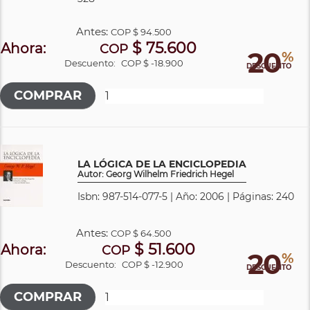
Antes:
COP
$ 94.500
$ 75.600
Ahora:
COP
20
%
Descuento:
COP $ -18.900
DESCUENTO
LA LÓGICA DE LA ENCICLOPEDIA
Autor: Georg Wilhelm Friedrich Hegel
Isbn: 987-514-077-5 | Año: 2006 | Páginas: 240
Antes:
COP
$ 64.500
$ 51.600
Ahora:
COP
20
%
Descuento:
COP $ -12.900
DESCUENTO