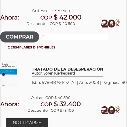
Antes:
COP
$ 52.500
$ 42.000
Ahora:
COP
20
%
Descuento:
COP $ -10.500
DESCUENTO
2 EJEMPLARES DISPONIBLES
TRATADO DE LA DESESPERACIÓN
Autor: Soren Kierkegaard
Isbn: 978-987-514-212-1 | Año: 2008 | Páginas: 180
Antes:
COP
$ 40.500
$ 32.400
Ahora:
COP
20
%
Descuento:
COP $ -8.100
DESCUENTO
NOTIFICARME