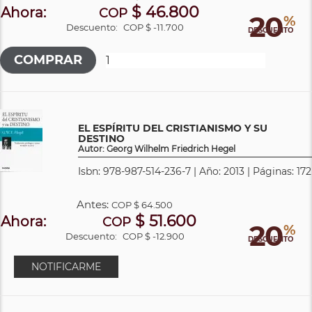
$ 46.800
Ahora:
COP
20
%
Descuento:
COP $ -11.700
DESCUENTO
EL ESPÍRITU DEL CRISTIANISMO Y SU
DESTINO
Autor: Georg Wilhelm Friedrich Hegel
Isbn: 978-987-514-236-7 | Año: 2013 | Páginas: 172
Antes:
COP
$ 64.500
$ 51.600
Ahora:
COP
20
%
Descuento:
COP $ -12.900
DESCUENTO
NOTIFICARME