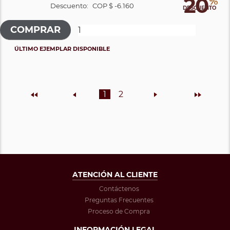
20
%
Descuento:
COP $ -6.160
DESCUENTO
ÚLTIMO EJEMPLAR DISPONIBLE
Inicio
Anterior
1
2
Siguiente
Final
ATENCIÓN AL CLIENTE
Contáctenos
Preguntas Frecuentes
Proceso de Compra
INFORMACIÓN LEGAL