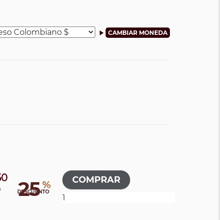
50
25
%
0
DESCUENTO