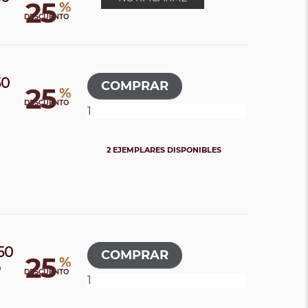
25
%
0
DESCUENTO
50
25
%
0
DESCUENTO
2 EJEMPLARES DISPONIBLES
50
25
%
0
DESCUENTO