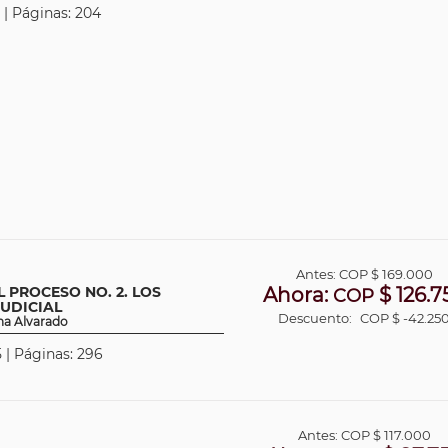
 | Páginas: 204
Antes:
COP
$ 169.000
 PROCESO NO. 2. LOS
Ahora:
$ 126.7
COP
JUDICIAL
Descuento:
COP $ -42.25
ana Alvarado
 | Páginas: 296
Antes:
COP
$ 117.000