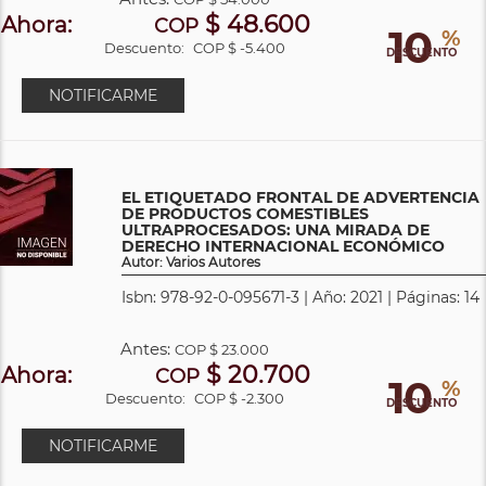
$ 48.600
Ahora:
COP
10
%
Descuento:
COP $ -5.400
DESCUENTO
NOTIFICARME
EL ETIQUETADO FRONTAL DE ADVERTENCIA
DE PRODUCTOS COMESTIBLES
ULTRAPROCESADOS: UNA MIRADA DE
DERECHO INTERNACIONAL ECONÓMICO
Autor: Varios Autores
Isbn: 978-92-0-095671-3 | Año: 2021 | Páginas: 14
Antes:
COP
$ 23.000
$ 20.700
Ahora:
COP
10
%
Descuento:
COP $ -2.300
DESCUENTO
NOTIFICARME