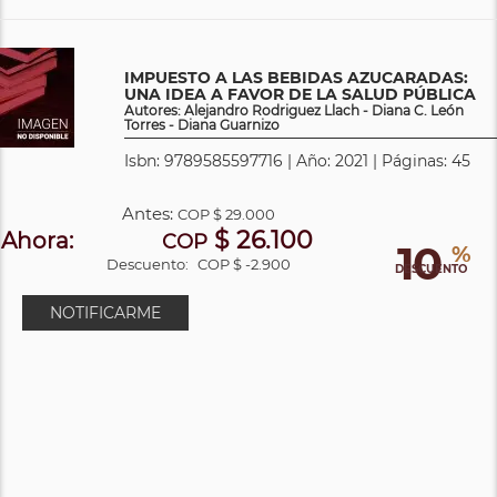
IMPUESTO A LAS BEBIDAS AZUCARADAS:
UNA IDEA A FAVOR DE LA SALUD PÚBLICA
Autores: Alejandro Rodriguez Llach - Diana C. León
Torres - Diana Guarnizo
Isbn: 9789585597716 | Año: 2021 | Páginas: 45
Antes:
COP
$ 29.000
$ 26.100
Ahora:
COP
10
%
Descuento:
COP $ -2.900
DESCUENTO
NOTIFICARME