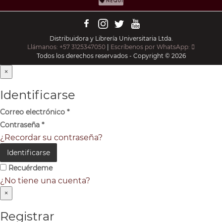
Distribuidora y Librería Universitaria Ltda.
Llámanos: +57 3125347050
|
Escríbenos por WhatsApp:
Todos los derechos reservados - Copyright © 2026
×
Identificarse
Correo electrónico
*
Contraseña
*
¿Recordar su contraseña?
Identificarse
Recuérdeme
¿No tiene una cuenta?
×
Registrar