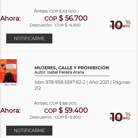
Antes:
COP
$ 63.000
$ 56.700
Ahora:
COP
10
%
Descuento:
COP $ -6.300
DESCUENTO
NOTIFICARME
MUJERES, CALLE Y PROHIBICIÓN
Autor: Isabel Pereira Arana
Isbn: 978-958-5597-82-2 | Año: 2021 | Páginas:
212
Antes:
COP
$ 66.000
$ 59.400
Ahora:
COP
10
%
Descuento:
COP $ -6.600
DESCUENTO
NOTIFICARME