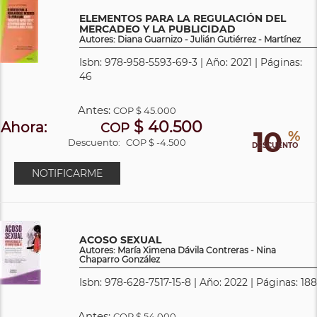
ELEMENTOS PARA LA REGULACIÓN DEL
MERCADEO Y LA PUBLICIDAD
Autores: Diana Guarnizo - Julián Gutiérrez - Martínez
Isbn: 978-958-5593-69-3 | Año: 2021 | Páginas:
46
Antes:
COP
$ 45.000
$ 40.500
Ahora:
COP
10
%
Descuento:
COP $ -4.500
DESCUENTO
NOTIFICARME
ACOSO SEXUAL
Autores: María Ximena Dávila Contreras - Nina
Chaparro González
Isbn: 978-628-7517-15-8 | Año: 2022 | Páginas: 188
Antes:
COP
$ 54.000