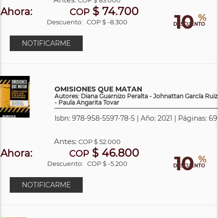
$ 74.700
Ahora:
COP
10
%
Descuento:
COP $ -8.300
DESCUENTO
NOTIFICARME
OMISIONES QUE MATAN
Autores: Diana Guarnizo Peralta - Johnattan García Ruiz
- Paula Angarita Tovar
Isbn: 978-958-5597-78-5 | Año: 2021 | Páginas: 69
Antes:
COP
$ 52.000
$ 46.800
Ahora:
COP
10
%
Descuento:
COP $ -5.200
DESCUENTO
NOTIFICARME