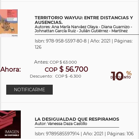
TERRITORIO WAYUU: ENTRE DISTANCIAS Y
AUSENCIAS.
Autores: Ana María Narváez Olaya - Diana Guarnizo -
Johnattan García Ruiz - Julián Gutiérrez - Martínez
Isbn: 978-958-5597-80-8 | Año: 2021 | Páginas:
126
Antes:
COP
$ 63.000
$ 56.700
Ahora:
COP
10
%
Descuento:
COP $ -6.300
DESCUENTO
NOTIFICARME
LA DESIGUALDAD QUE RESPIRAMOS
Autor: Vanessa Daza Castillo
Isbn: 9789585597914 | Año: 2021 | Páginas: 106