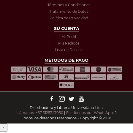
Términos y Condiciones
Tratamiento de Datos
Política de Privacidad
SU CUENTA
Mi Perfil
Mis Pedidos
Lista de Deseos
MÉTODOS DE PAGO
Distribuidora y Librería Universitaria Ltda.
Llámanos: +57 3125347050
|
Escríbenos por WhatsApp:
Todos los derechos reservados - Copyright © 2026
×