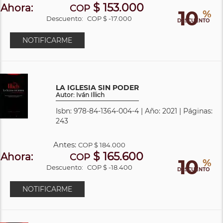
$ 153.000
Ahora:
COP
10
%
Descuento:
COP $ -17.000
DESCUENTO
NOTIFICARME
LA IGLESIA SIN PODER
Autor: Iván Illich
Isbn: 978-84-1364-004-4 | Año: 2021 | Páginas:
243
Antes:
COP
$ 184.000
$ 165.600
Ahora:
COP
10
%
Descuento:
COP $ -18.400
DESCUENTO
NOTIFICARME