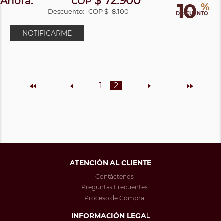
$ 72.900
Ahora:
COP
10
%
Descuento:
COP $ -8.100
DESCUENTO
NOTIFICARME
Inicio
Anterior
1
2
Siguiente
Final
ATENCIÓN AL CLIENTE
Contáctenos
Preguntas Frecuentes
Proceso de Compra
INFORMACIÓN LEGAL