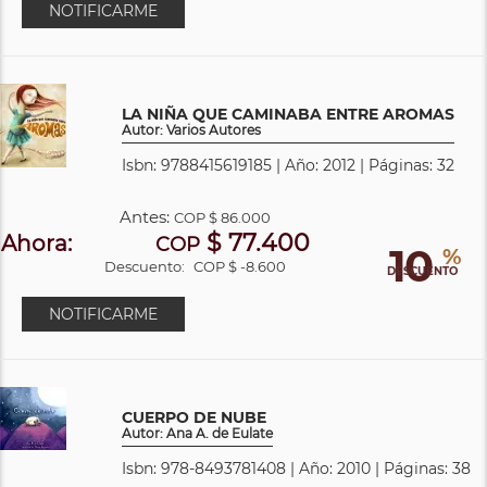
NOTIFICARME
LA NIÑA QUE CAMINABA ENTRE AROMAS
Autor: Varios Autores
Isbn: 9788415619185 | Año: 2012 | Páginas: 32
Antes:
COP
$ 86.000
$ 77.400
Ahora:
COP
10
%
Descuento:
COP $ -8.600
DESCUENTO
NOTIFICARME
CUERPO DE NUBE
Autor: Ana A. de Eulate
Isbn: 978-8493781408 | Año: 2010 | Páginas: 38