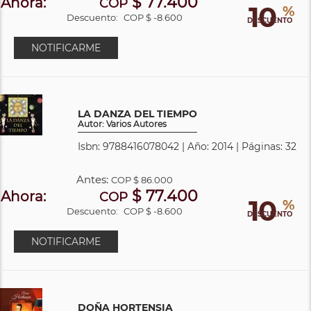
$ 77.400
Ahora:
COP
10
%
Descuento:
COP $ -8.600
DESCUENTO
NOTIFICARME
LA DANZA DEL TIEMPO
Autor: Varios Autores
Isbn: 9788416078042 | Año: 2014 | Páginas: 32
Antes:
COP
$ 86.000
$ 77.400
Ahora:
COP
10
%
Descuento:
COP $ -8.600
DESCUENTO
NOTIFICARME
DOÑA HORTENSIA