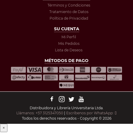
Términos y Condiciones
Tratamiento de Datos
Política de Privacidad
SU CUENTA
Mi Perfil
Mis Pedidos
Lista de Deseos
MÉTODOS DE PAGO
Distribuidora y Librería Universitaria Ltda.
Llámanos: +57 3125347050
|
Escríbenos por WhatsApp:
Todos los derechos reservados - Copyright © 2026
×