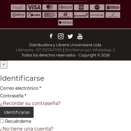
Distribuidora y Librería Universitaria Ltda.
Llámanos: +57 3125347050
|
Escríbenos por WhatsApp:
Todos los derechos reservados - Copyright © 2026
×
Identificarse
Correo electrónico
*
Contraseña
*
¿Recordar su contraseña?
Identificarse
Recuérdeme
¿No tiene una cuenta?