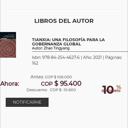
LIBROS DEL AUTOR
TIANXIA: UNA FILOSOFÍA PARA LA
GOBERNANZA GLOBAL
Autor: Zhao Tingyang
Isbn: 978-84-254-4627-6 | Año: 2021 | Páginas:
162
Antes:
COP
$ 106.000
$ 95.400
Ahora:
COP
10
%
Descuento:
COP $ -10.600
DESCUENTO
NOTIFICARME