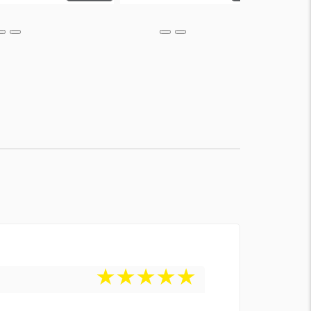
★
★
★
★
★