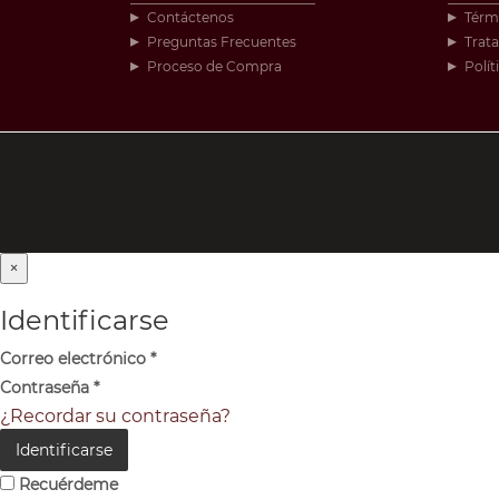
Contáctenos
Térm
Preguntas Frecuentes
Trat
Proceso de Compra
Polít
×
Identificarse
Correo electrónico
*
Contraseña
*
¿Recordar su contraseña?
Identificarse
Recuérdeme