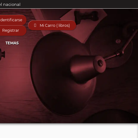
el nacional
Identificarse

Mi Carro ( libros)
Registrar
TEMAS