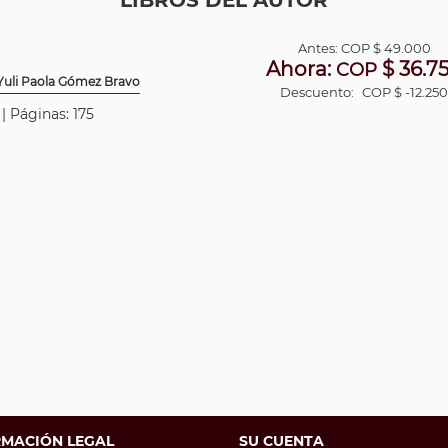
LIBROS DEL AUTOR
Antes:
COP
$ 49.000
Ahora:
$ 36.7
COP
 Yuli Paola Gómez Bravo
Descuento:
COP $ -12.25
| Páginas: 175
RMACIÓN LEGAL
SU CUENTA