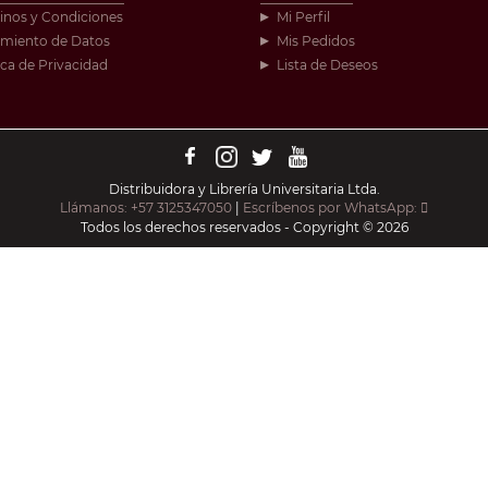
inos y Condiciones
Mi Perfil
amiento de Datos
Mis Pedidos
ica de Privacidad
Lista de Deseos
Distribuidora y Librería Universitaria Ltda.
Llámanos: +57 3125347050
|
Escríbenos por WhatsApp:
Todos los derechos reservados - Copyright © 2026