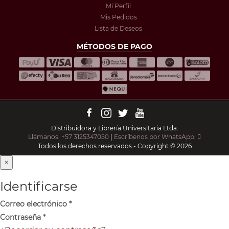
Mi Perfil
Mis Pedidos
Lista de Deseos
MÉTODOS DE PAGO
Distribuidora y Librería Universitaria Ltda.
Llámanos: +57 3125347050
|
Escríbenos por WhatsApp:
Todos los derechos reservados - Copyright © 2026
×
Identificarse
Correo electrónico
*
Contraseña
*