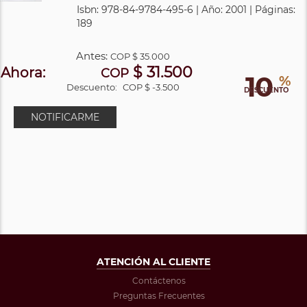
Isbn: 978-84-9784-495-6 | Año: 2001 | Páginas:
189
Antes:
COP
$ 35.000
$ 31.500
Ahora:
COP
10
%
Descuento:
COP $ -3.500
DESCUENTO
NOTIFICARME
ATENCIÓN AL CLIENTE
Contáctenos
Preguntas Frecuentes