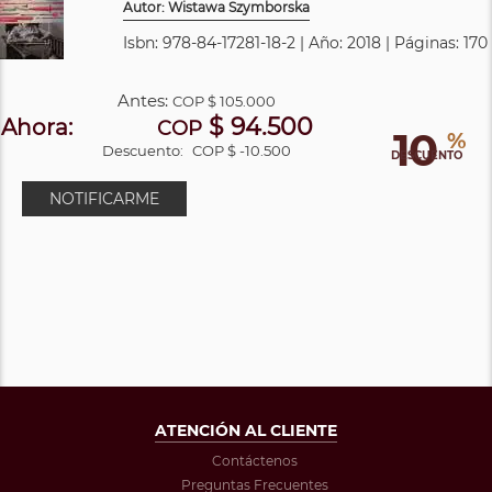
Autor: Wistawa Szymborska
Isbn: 978-84-17281-18-2 | Año: 2018 | Páginas: 170
Antes:
COP
$ 105.000
$ 94.500
Ahora:
COP
10
%
Descuento:
COP $ -10.500
DESCUENTO
NOTIFICARME
ATENCIÓN AL CLIENTE
Contáctenos
Preguntas Frecuentes