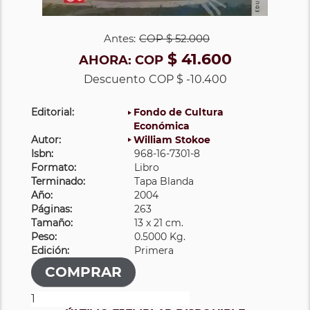
Antes:
COP
$ 52.000
$ 41.600
AHORA:
COP
Descuento
COP $ -10.400
Editorial:
Fondo de Cultura
Económica
Autor:
William Stokoe
Isbn:
968-16-7301-8
Formato:
Libro
Terminado:
Tapa Blanda
Año:
2004
Páginas:
263
Tamaño:
13 x 21 cm.
Peso:
0.5000 Kg.
Edición:
Primera