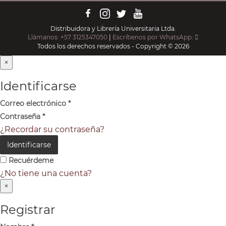
Distribuidora y Librería Universitaria Ltda.
Llámanos: +57 3125347050
|
Escríbenos por WhatsApp:
Todos los derechos reservados - Copyright © 2026
×
Identificarse
Correo electrónico
*
Contraseña
*
¿Recordar su contraseña?
Identificarse
Recuérdeme
¿No tiene una cuenta?
×
Registrar