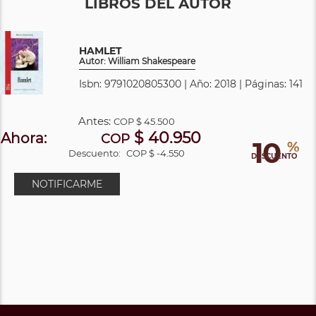
LIBROS DEL AUTOR
HAMLET
Autor: William Shakespeare
Isbn: 9791020805300 | Año: 2018 | Páginas: 141
Antes:
COP
$ 45.500
$ 40.950
Ahora:
COP
10
%
Descuento:
COP $ -4.550
DESCUENTO
NOTIFICARME