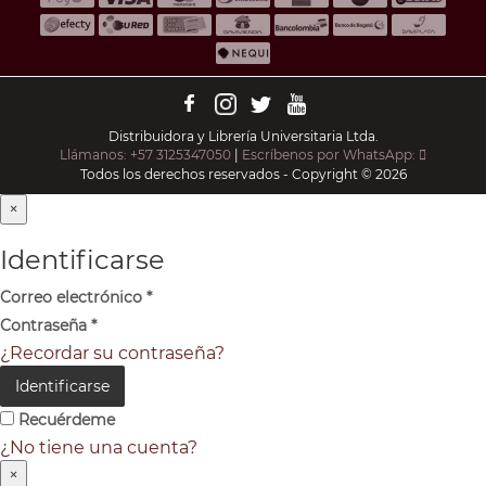
Distribuidora y Librería Universitaria Ltda.
Llámanos: +57 3125347050
|
Escríbenos por WhatsApp:
Todos los derechos reservados - Copyright © 2026
×
Identificarse
Correo electrónico
*
Contraseña
*
¿Recordar su contraseña?
Identificarse
Recuérdeme
¿No tiene una cuenta?
×