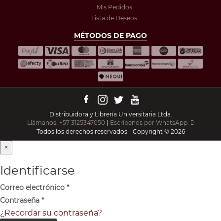
Mis Pedidos
Lista de Deseos
MÉTODOS DE PAGO
Distribuidora y Librería Universitaria Ltda.
Llámanos: +57 3125347050
|
Escríbenos por WhatsApp:
Todos los derechos reservados - Copyright © 2026
×
Identificarse
Correo electrónico
*
Contraseña
*
¿Recordar su contraseña?