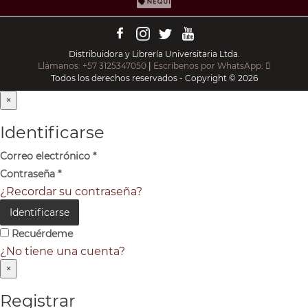
Distribuidora y Librería Universitaria Ltda.
Llámanos: +57 3125347050
|
Escríbenos por WhatsApp:
Todos los derechos reservados - Copyright © 2026
×
Identificarse
Correo electrónico
*
Contraseña
*
¿Recordar su contraseña?
Identificarse
Recuérdeme
¿No tiene una cuenta?
×
Registrar