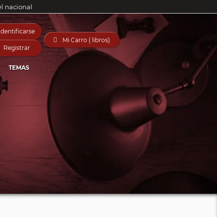
el nacional
Identificarse

Mi Carro ( libros)
Registrar
TEMAS