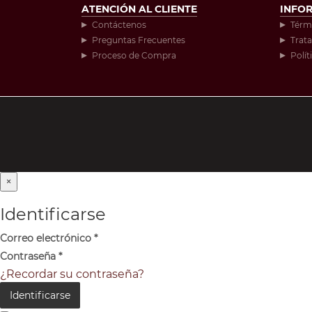
ATENCIÓN AL CLIENTE
INFO
Contáctenos
Térm
Preguntas Frecuentes
Trat
Proceso de Compra
Polít
×
Identificarse
Correo electrónico
*
Contraseña
*
¿Recordar su contraseña?
Identificarse