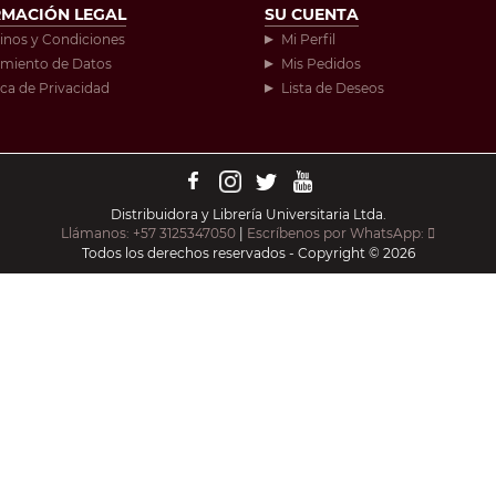
RMACIÓN LEGAL
SU CUENTA
inos y Condiciones
Mi Perfil
amiento de Datos
Mis Pedidos
ica de Privacidad
Lista de Deseos
Distribuidora y Librería Universitaria Ltda.
Llámanos: +57 3125347050
|
Escríbenos por WhatsApp:
Todos los derechos reservados - Copyright © 2026