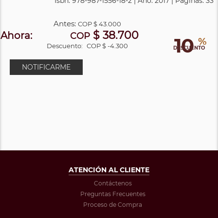
Isbn: 978-987-1556-18-2 | Año: 2017 | Páginas: 33
Antes:
COP
$ 43.000
$ 38.700
Ahora:
COP
10
%
Descuento:
COP $ -4.300
DESCUENTO
NOTIFICARME
ATENCIÓN AL CLIENTE
Contáctenos
Preguntas Frecuentes
Proceso de Compra