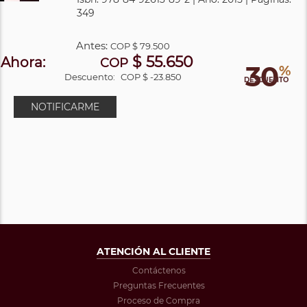
349
Antes:
COP
$ 79.500
$ 55.650
Ahora:
COP
30
%
Descuento:
COP $ -23.850
DESCUENTO
NOTIFICARME
ATENCIÓN AL CLIENTE
Contáctenos
Preguntas Frecuentes
Proceso de Compra