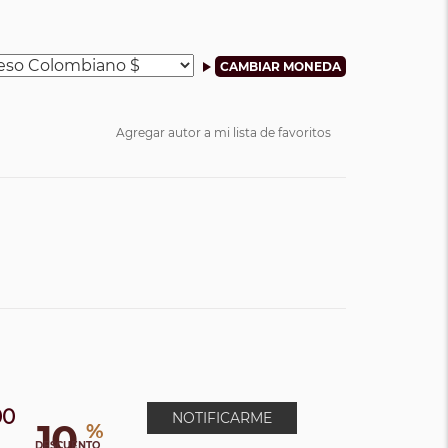
Agregar autor a mi lista de favoritos
00
NOTIFICARME
10
%
0
DESCUENTO