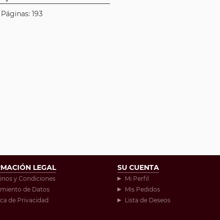
| Páginas: 193
RMACIÓN LEGAL
SU CUENTA
inos y Condiciones
Mi Perfil
amiento de Datos
Mis Pedidos
ica de Privacidad
Lista de Deseos