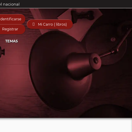
el nacional
Identificarse

Mi Carro ( libros)
Registrar
TEMAS