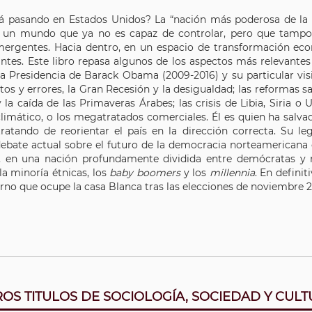
á pasando en Estados Unidos? La “nación más poderosa de la T
n un mundo que ya no es capaz de controlar, pero que tampoc
mergentes. Hacia dentro, en un espacio de transformación econó
ntes. Este libro repasa algunos de los aspectos más relevantes 
la Presidencia de Barack Obama (2009-2016) y su particular vi
tos y errores, la Gran Recesión y la desigualdad; las reformas san
 la caída de las Primaveras Árabes; las crisis de Libia, Siria o 
limático, o los megatratados comerciales. Él es quien ha salv
 tratando de reorientar el país en la dirección correcta. Su
debate actual sobre el futuro de la democracia norteamericana 
I, en una nación profundamente dividida entre demócratas y r
la minoría étnicas, los
baby boomers
y los
millennia
. En definit
rno que ocupe la casa Blanca tras las elecciones de noviembre 2
OS TITULOS DE SOCIOLOGÍA, SOCIEDAD Y CUL