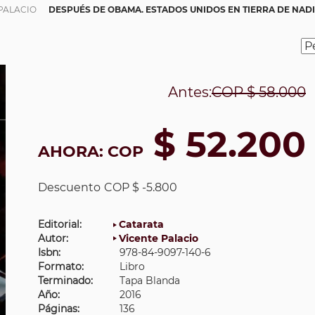
PALACIO
DESPUÉS DE OBAMA. ESTADOS UNIDOS EN TIERRA DE NAD
Antes:
COP
$ 58.000
$ 52.200
AHORA:
COP
Descuento
COP $ -5.800
Editorial:
Catarata
Autor:
Vicente Palacio
Isbn:
978-84-9097-140-6
Formato:
Libro
Terminado:
Tapa Blanda
Año:
2016
Páginas:
136