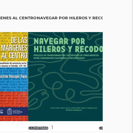
GENES AL CENTRO
NAVEGAR POR HILEROS Y RECODOS
ENVEJECE