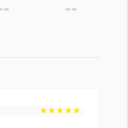
★
★
★
★
★