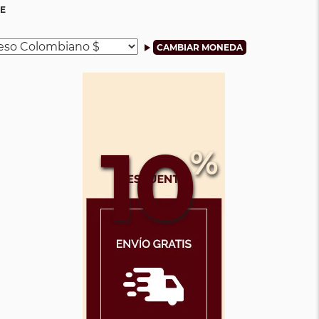
IE
10
%