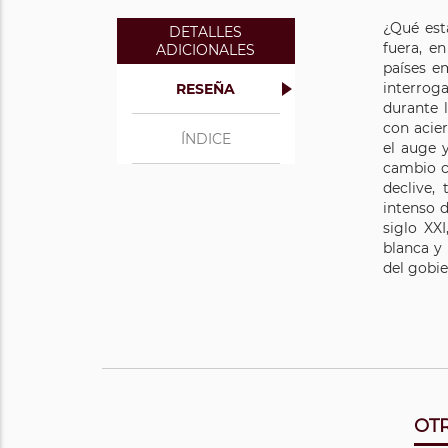
¿Qué est
DETALLES
fuera, e
ADICIONALES
países e
interroga
RESEÑA
durante 
con acier
ÍNDICE
el auge y
cambio c
declive,
intenso 
siglo XX
blanca y 
del gobie
OTR