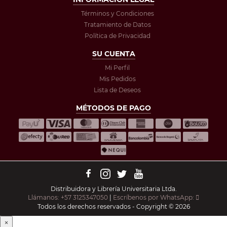
Términos y Condiciones
Tratamiento de Datos
Política de Privacidad
SU CUENTA
Mi Perfil
Mis Pedidos
Lista de Deseos
MÉTODOS DE PAGO
Distribuidora y Librería Universitaria Ltda.
Llámanos: +57 3125347050
|
Escríbenos por WhatsApp:
Todos los derechos reservados - Copyright © 2026
×