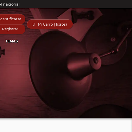
el nacional
Identificarse

Mi Carro ( libros)
Registrar
TEMAS