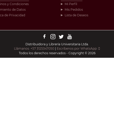
inos y Condiciones
Mi Perfil
amiento de Datos
Mis Pedidos
ica de Privacidad
Lista de Deseos
Distribuidora y Librería Universitaria Ltda.
Llámanos: +57 3125347050
|
Escríbenos por WhatsApp:
Todos los derechos reservados - Copyright © 2026