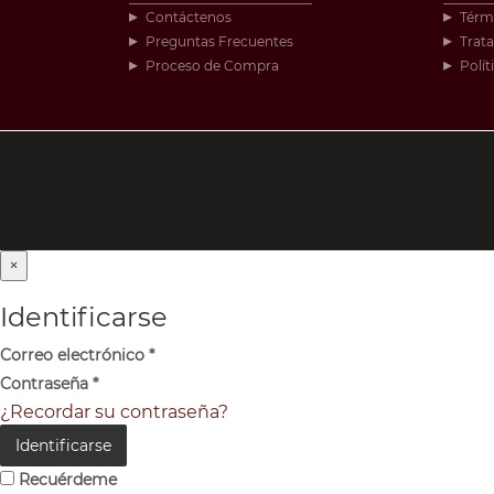
Contáctenos
Térm
Preguntas Frecuentes
Trat
Proceso de Compra
Polít
×
Identificarse
Correo electrónico
*
Contraseña
*
¿Recordar su contraseña?
Identificarse
Recuérdeme