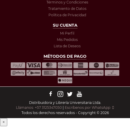
Términos y Condiciones
Tratamiento de Datos
Política de Privacidad
SU CUENTA
Mi Perfil
Mis Pedidos
Lista de Deseos
MÉTODOS DE PAGO
Distribuidora y Librería Universitaria Ltda.
Llámanos: +57 3125347050
|
Escríbenos por WhatsApp:
Todos los derechos reservados - Copyright © 2026
×