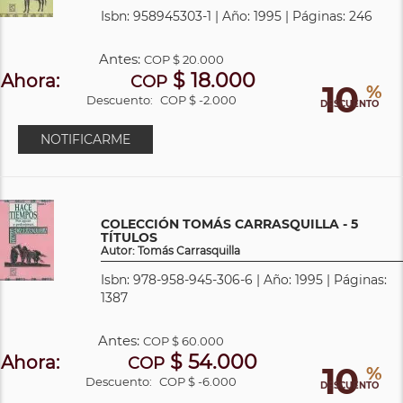
Isbn: 958945303-1 | Año: 1995 | Páginas: 246
Antes:
COP
$ 20.000
$ 18.000
Ahora:
COP
10
%
Descuento:
COP $ -2.000
DESCUENTO
NOTIFICARME
COLECCIÓN TOMÁS CARRASQUILLA - 5
TÍTULOS
Autor: Tomás Carrasquilla
Isbn: 978-958-945-306-6 | Año: 1995 | Páginas:
1387
Antes:
COP
$ 60.000
$ 54.000
Ahora:
COP
10
%
Descuento:
COP $ -6.000
DESCUENTO