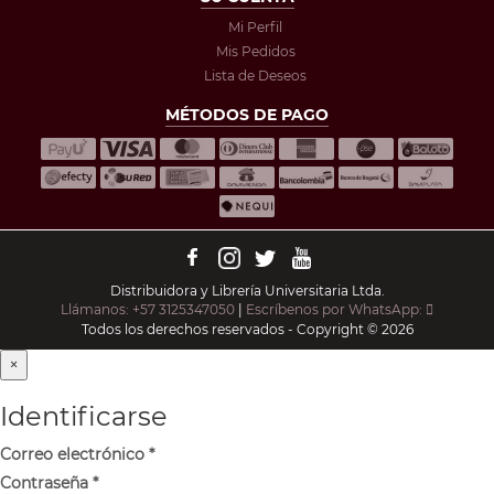
Mi Perfil
Mis Pedidos
Lista de Deseos
MÉTODOS DE PAGO
Distribuidora y Librería Universitaria Ltda.
Llámanos: +57 3125347050
|
Escríbenos por WhatsApp:
Todos los derechos reservados - Copyright © 2026
×
Identificarse
Correo electrónico
*
Contraseña
*