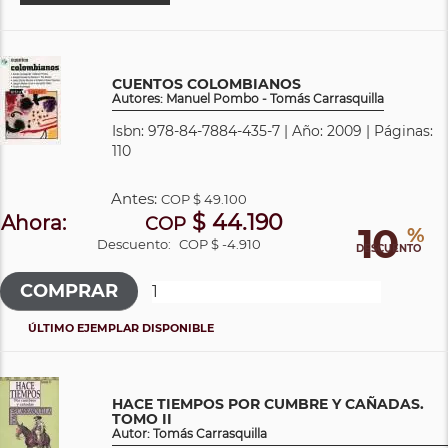
CUENTOS COLOMBIANOS
Autores: Manuel Pombo - Tomás Carrasquilla
Isbn: 978-84-7884-435-7 | Año: 2009 | Páginas:
110
Antes:
COP
$ 49.100
$ 44.190
Ahora:
COP
10
%
Descuento:
COP $ -4.910
DESCUENTO
ÚLTIMO EJEMPLAR DISPONIBLE
HACE TIEMPOS POR CUMBRE Y CAÑADAS.
TOMO II
Autor: Tomás Carrasquilla