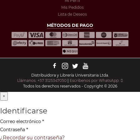
Mi Perfil
Mis Pedidos
Lista de Deseos
MÉTODOS DE PAGO
Distribuidora y Librería Universitaria Ltda.
Llámanos: +57 3125347050
|
Escríbenos por WhatsApp:
Todos los derechos reservados - Copyright © 2026
×
Identificarse
Correo electrónico
*
Contraseña
*
¿Recordar su contraseña?