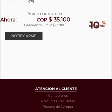
479
Antes:
COP
$ 39.000
$ 35.100
Ahora:
COP
10
%
Descuento:
COP $ -3.900
DESCUENTO
NOTIFICARME
ATENCIÓN AL CLIENTE
Contáctenos
Preguntas Frecuentes
Proceso de Compra