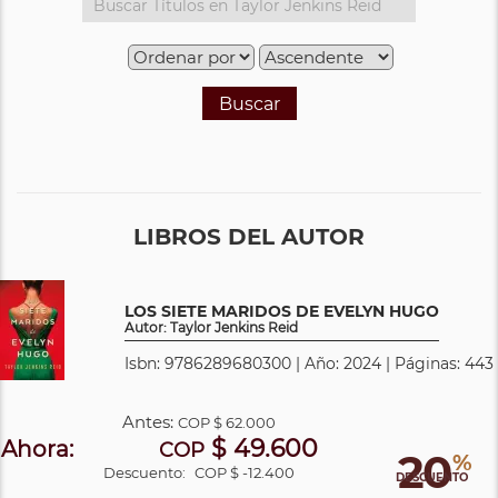
Buscar
LIBROS DEL AUTOR
LOS SIETE MARIDOS DE EVELYN HUGO
Autor: Taylor Jenkins Reid
Isbn: 9786289680300 | Año: 2024 | Páginas: 443
Antes:
COP
$ 62.000
$ 49.600
Ahora:
COP
20
%
Descuento:
COP $ -12.400
DESCUENTO