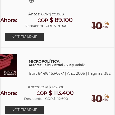
512
Antes:
COP
$ 99.000
$ 89.100
Ahora:
COP
10
%
Descuento:
COP $ -9.900
DESCUENTO
NOTIFICARME
MICROPOLÍTICA
Autores: Félix Guattari - Suely Rolnik
Isbn: 84-96453-05-7 | Año: 2006 | Páginas: 382
Antes:
COP
$ 126.000
$ 113.400
Ahora:
COP
10
%
Descuento:
COP $ -12.600
DESCUENTO
NOTIFICARME