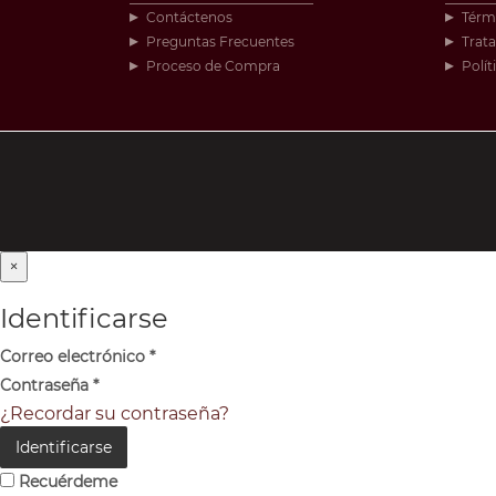
Contáctenos
Térm
Preguntas Frecuentes
Trat
Proceso de Compra
Polít
×
Identificarse
Correo electrónico
*
Contraseña
*
¿Recordar su contraseña?
Identificarse
Recuérdeme