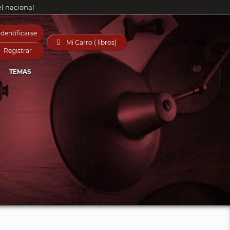
el nacional
Identificarse

Mi Carro ( libros)
Registrar
TEMAS