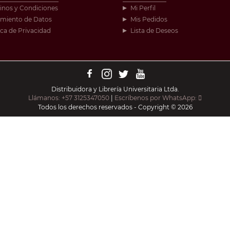
inos y Condiciones
Mi Perfil
amiento de Datos
Mis Pedidos
ica de Privacidad
Lista de Deseos
Distribuidora y Librería Universitaria Ltda.
Llámanos: +57 3125347050
|
Escríbenos por WhatsApp:
Todos los derechos reservados - Copyright © 2026