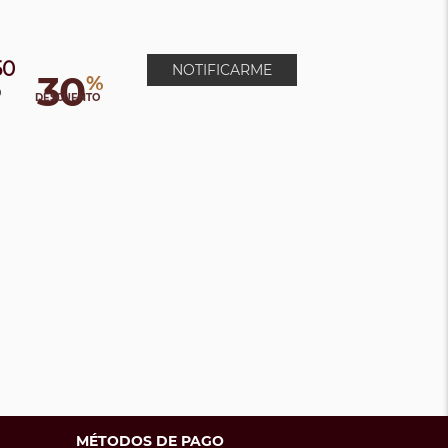
50
NOTIFICARME
30
%
0
DESCUENTO
MÉTODOS DE PAGO