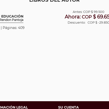
LIBROS DEL AUTOR
Antes:
COP
$ 99.500
Ahora:
$ 69.6
N EDUCACIÓN
COP
a Rendon Pantoja
Descuento:
COP $ -29.85
 | Páginas: 409
RMACIÓN LEGAL
SU CUENTA